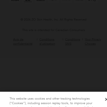
© 2026 ZO Skin Health, Inc. All Rights Reserved
This site is intended for Canadian Consumers
Avis de
Conditions
Conditions
Your Privacy
confidentialité
d’utilisation
SMS
Choices
This website uses cookies and other tracking technologies
(“Cookies”), including session replay tools, to improve your