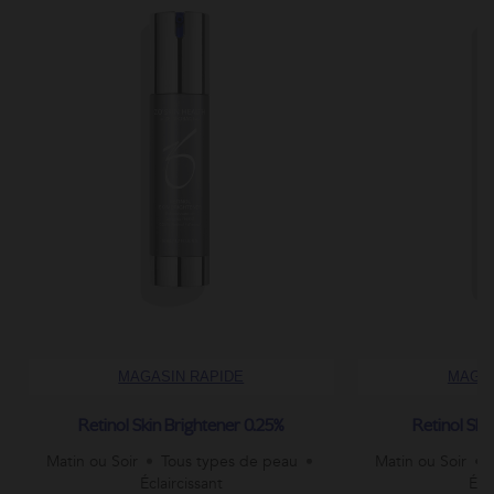
MAGASIN RAPIDE
MAGAS
Retinol Skin Brightener 0.25%
Retinol Ski
Matin ou Soir
Tous types de peau
Matin ou Soir
Éclaircissant
Écl