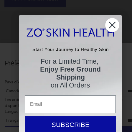
Résultats Cliniquement Prouvés
Start Your Journey to Healthy Skin
Start Your Journey to Healthy Skin
For a Limited Time,
Préférences
For a Limited Time,
Enjoy Free Ground
Enjoy Free Ground
Shipping
Shipping
Pays d’expédition
on All Orders
on All Orders
Email
Email
Les articles de votre panier d’achats actuel peuvent ne pas être
disponibles pour une expédition dans un autre pays
Langue
SUBSCRIBE
SUBSCRIBE