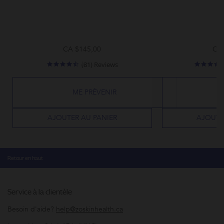
CA $145,00
CA 
4.5
(81) Reviews
star
rating
ME PRÉVENIR
AJOUTER AU PANIER
AJOUTE
Retour en haut
Service à la clientèle
Besoin d'aide?
help@zoskinhealth.ca