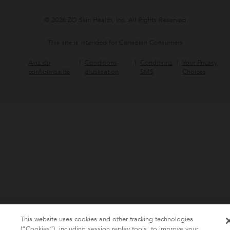
© 2026 ZO Skin Health, Inc. All Rights Reserved
This site is intended for Canadian Consumers
Avis de
Conditions
Conditions
Your Privacy
confidentialité
d’utilisation
SMS
Choices
This website uses cookies and other tracking technologies
(“Cookies”), including session replay tools, to improve your