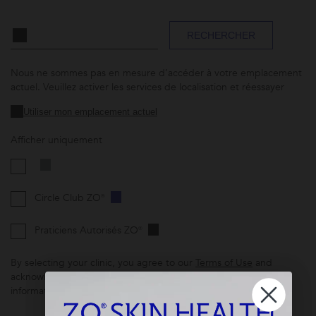
Rechercher
RECHERCHER
par
lieu
Nous ne sommes pas en mesure d’accéder à votre emplacement
actuel. Veuillez activer les services de localisation et réessayer
Utiliser mon emplacement actuel
Afficher uniquement
Circle Club ZO®
Praticiens Autorisés ZO®
By selecting your clinic, you agree to our
Terms of Use
and
acknowledge our
Privacy Notice
, including that your personal
information will be shared with your selected clinic.