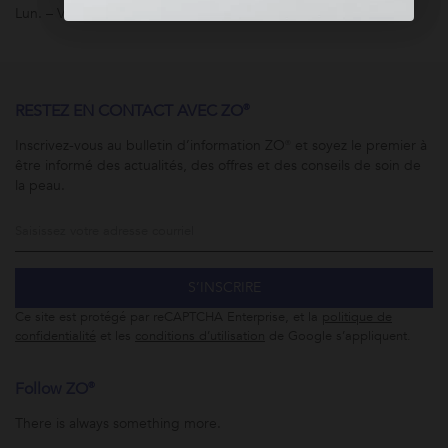
Lun. – Ven. 8 h à 17 h (HNC)
RESTEZ EN CONTACT AVEC ZO®
Inscrivez-vous au bulletin d’information ZO® et soyez le premier à
être informé des actualités, des offres et des conseils de soin de
la peau.
S’INSCRIRE
Ce site est protégé par reCAPTCHA Enterprise, et la
politique de
confidentialité
et les
conditions d’utilisation
de Google s’appliquent.
Follow ZO®
There is always something more.