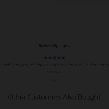
Review Highlights
5.0
star
 visibly improved since I started using the Zo skin care 
rating
Kimberly D.
Other Customers Also Bought