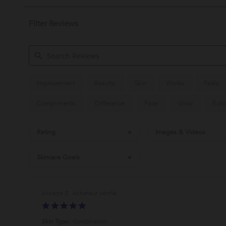
Filter Reviews
Search
Improvement
Results
Skin
Works
Feels
Reviews
Compliments
Difference
Face
Glow
Exfo
Rating
Images & Videos
Skincare Goals
Annette E.
5.0
star
Skin Type:
Combination
rating