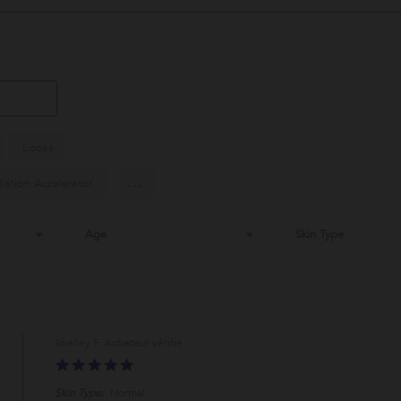
Looks
...
liation Accelerator
Age
Skin Type
Shelley F.
5.0
star
Skin Type:
Normal
rating