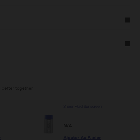
susceptible
d'être
modifée.
 better together
Sheer Fluid Sunscreen
N/A
r
Ajouter Au Panier