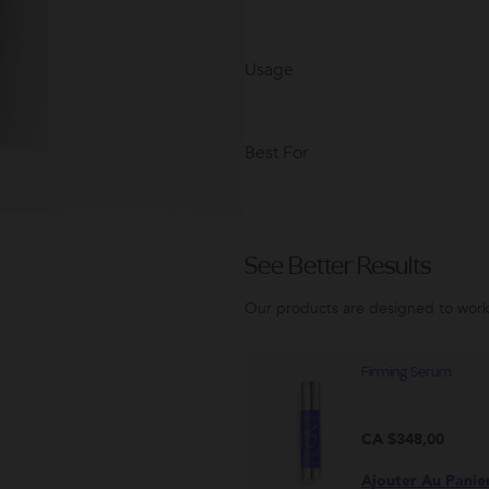
Usage
Best For
See Better Results
Our products are designed to work
Firming Serum
CA $348,00
Ajouter Au Panie