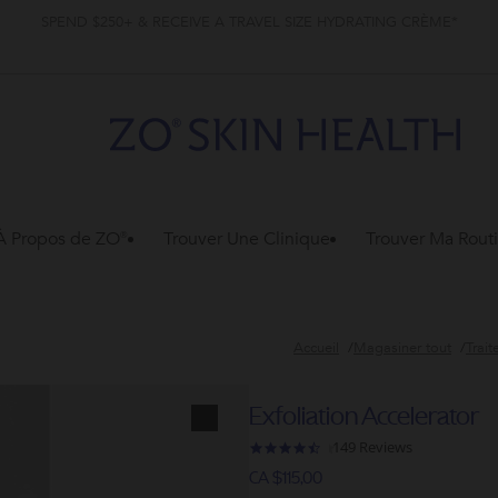
SPEND $250+ & RECEIVE A TRAVEL SIZE HYDRATING CRÈME*
À Propos de ZO®
Trouver Une Clinique
Trouver Ma Rout
Accueil
Magasiner tout
Trait
Exfoliation Accelerator
149 Reviews
4.5
star
CA $115,00
rating