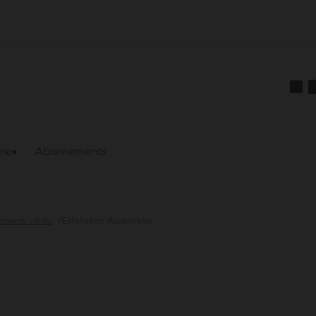
ine
Abonnements
ements ciblés
Exfoliation Accelerator