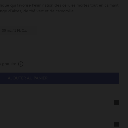
ique qui favorise l'élimination des cellules mortes tout en calmant
nge d'aloès, de thé vert et de camomille.
30 mL / 1 Fl. Oz.
 gratuite
AJOUTER AU PANIER
Abonnez-
vous à ce
produit et
faites-le
vous livrer
à la
fréquence
de votre
choix.
Cette
promotion
est