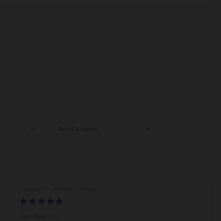
Skin Concerns
Kimberly D.
5.0
star
Skin Type:
Dry
rating