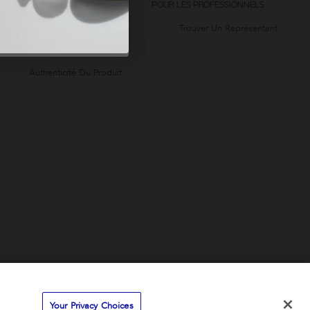
À PROPOS DE ZO
POUR LES PROFESSIONNELS
L'histoire De ZO®
Trouver Un Représentant
Preuves Cliniques
Authenticité Du Produit
Your Privacy Choices