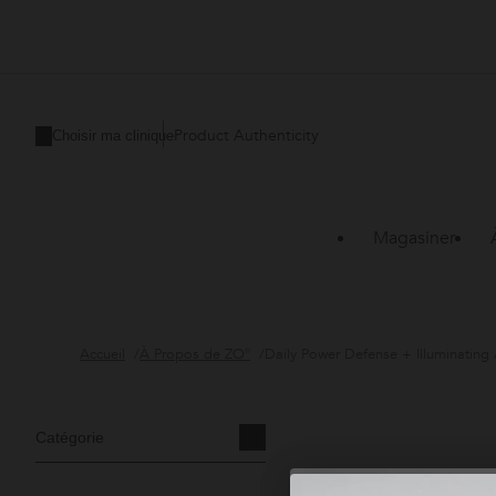
Product Authenticity
Choisir ma clinique
Magasiner
Accueil
À Propos de ZO®
Daily Power Defense + Illuminatin
Catégorie