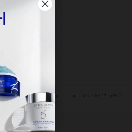
 pour
in d'aide?
help@zoskinhealth.ca
Lun. – Ven. 8 h à 17 h (HNC)