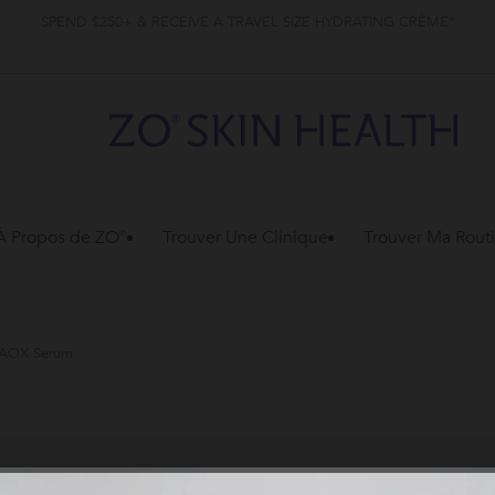
SPEND $250+ & RECEIVE A TRAVEL SIZE HYDRATING CRÈME*
À Propos de ZO®
Trouver Une Clinique
Trouver Ma Rout
g AOX Serum