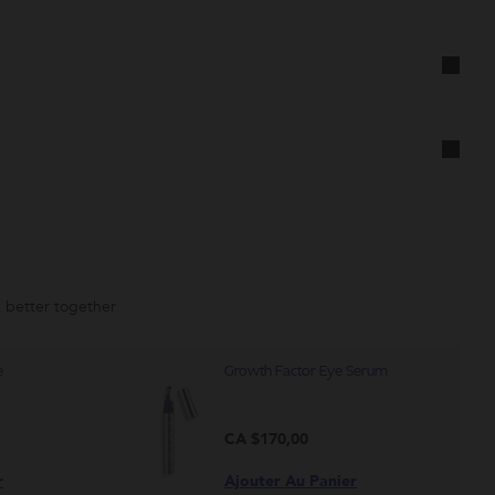
susceptible
d'être
modifée.
 better together
e
Growth Factor Eye Serum
CA $170,00
r
Ajouter Au Panier