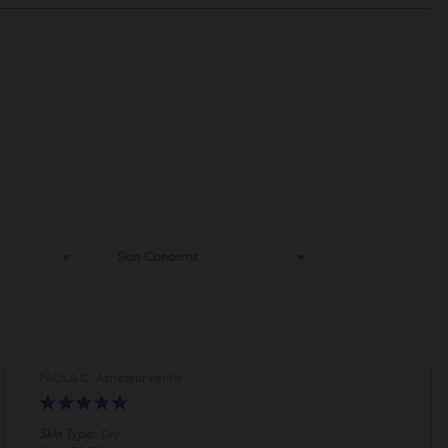
Skin Concerns
PAOLA C.
5.0
star
Skin Type:
Dry
rating