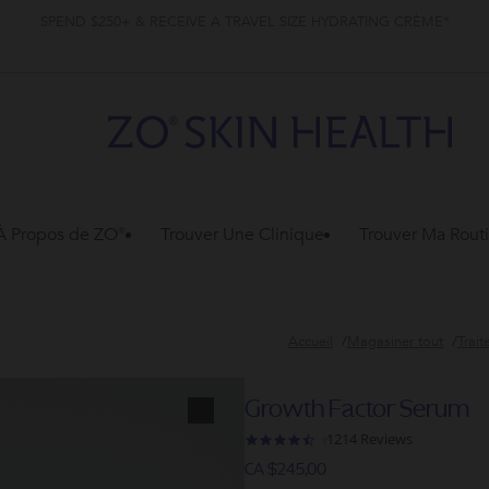
SPEND $250+ & RECEIVE A TRAVEL SIZE HYDRATING CRÈME*
À Propos de ZO®
Trouver Une Clinique
Trouver Ma Rout
Accueil
Magasiner tout
Trait
Growth Factor Serum
1214 Reviews
4.5
star
CA $245,00
rating