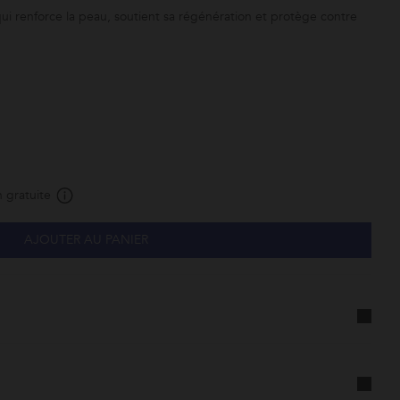
ui renforce la peau, soutient sa régénération et protège contre
 gratuite
AJOUTER AU PANIER
Abonnez-
vous à ce
produit et
faites-le
vous livrer
à la
fréquence
de votre
choix.
Cette
promotion
est