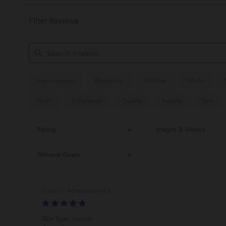
Filter Reviews
Search
Improvement
Breakouts
Wrinkles
Works
Reviews
Smell
Difference
Quality
Results
Skin
Rating
Images & Videos
Skincare Goals
Diane C.
5.0
star
Skin Type:
Normal
rating