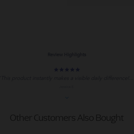
Review Highlights
5.0
star
"This product instantly makes a visible daily difference!...
rating
Jessica E.
Other Customers Also Bought