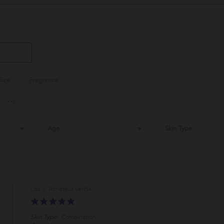
Size
Fragrance
...
Age
Skin Type
Lisa V.
5.0
star
Skin Type:
Combination
rating