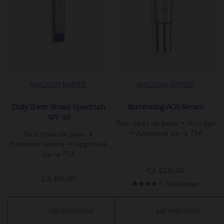
MAGASIN RAPIDE
MAGASIN RAPIDE
Daily Sheer Broad-Spectrum
Illuminating AOX Serum
SPF 50
Tous types de peau
Anti-âge
Approuvé par la TSA
Tous types de peau
Protection solaire
Approuvé
par la TSA
CA $235,00
CA $95,00
4.0
99 Reviews
star
rating
ME PRÉVENIR
ME PRÉVENIR