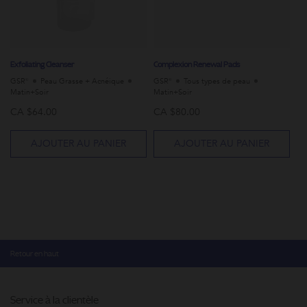
Exfoliating Cleanser
Complexion Renewal Pads
GSR®
Peau Grasse + Acnéique
GSR®
Tous types de peau
Matin+Soir
Matin+Soir
So
CA $64.00
CA $80.00
C
AJOUTER AU PANIER
AJOUTER AU PANIER
Retour en haut
Service à la clientèle