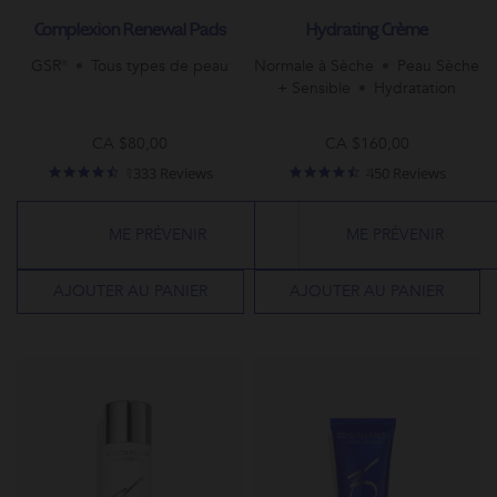
Complexion Renewal Pads
Hydrating Crème
GSR®
Tous types de peau
Normale à Sèche
Peau Sèche
+ Sensible
Hydratation
CA $80,00
CA $160,00
4.7
4.7
1333 Reviews
450 Reviews
star
star
rating
rating
ME PRÉVENIR
ME PRÉVENIR
AJOUTER AU PANIER
AJOUTER AU PANIER