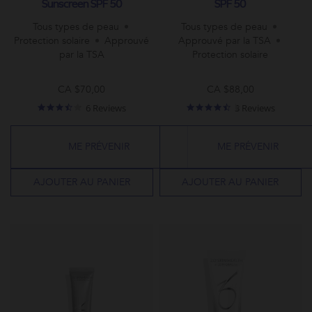
Sunscreen SPF 50
SPF 50
Tous types de peau
Tous types de peau
Protection solaire
Approuvé
Approuvé par la TSA
par la TSA
Protection solaire
CA $70,00
CA $88,00
3.5
4.3
6 Reviews
3 Reviews
star
star
rating
rating
ME PRÉVENIR
ME PRÉVENIR
AJOUTER AU PANIER
AJOUTER AU PANIER