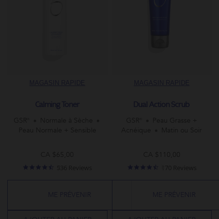
MAGASIN RAPIDE
MAGASIN RAPIDE
Calming Toner
Dual Action Scrub
GSR®
Normale à Sèche
GSR®
Peau Grasse +
Peau Normale + Sensible
Acnéique
Matin ou Soir
CA $65,00
CA $110,00
4.7
4.6
536 Reviews
170 Reviews
star
star
rating
rating
ME PRÉVENIR
ME PRÉVENIR