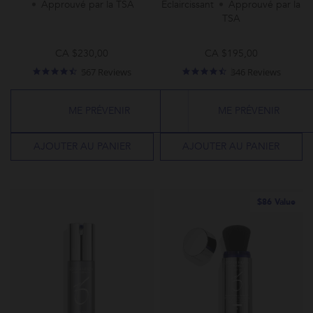
Approuvé par la TSA
Éclaircissant
Approuvé par la
TSA
CA $230,00
CA $195,00
4.6
4.3
567 Reviews
346 Reviews
star
star
rating
rating
ME PRÉVENIR
ME PRÉVENIR
AJOUTER AU PANIER
AJOUTER AU PANIER
$86 Value